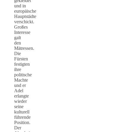
gekleidet
und in
europäische
Hauptstädte
verschickt.
Großes
Interesse
galt
den
Mätressen.
Die
Fürsten
festigten
ihre
politische
Machte
und er
Adel
erlangte
wieder
seine
kulturell
führende
Position.
Der