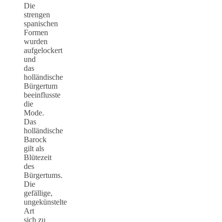
Die
strengen
spanischen
Formen
wurden
aufgelockert
und
das
holländische
Bürgertum
beeinflusste
die
Mode.
Das
holländische
Barock
gilt als
Blütezeit
des
Bürgertums.
Die
gefällige,
ungekünstelte
Art
sich zu