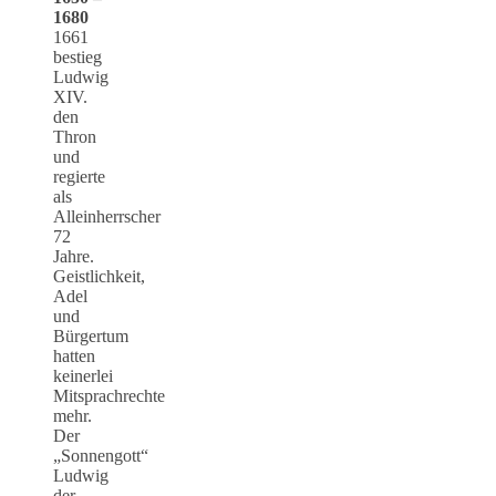
1680
1661
bestieg
Ludwig
XIV.
den
Thron
und
regierte
als
Alleinherrscher
72
Jahre.
Geistlichkeit,
Adel
und
Bürgertum
hatten
keinerlei
Mitsprachrechte
mehr.
Der
„Sonnengott“
Ludwig
der