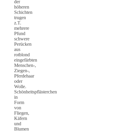
der
höheren
Schichten
trugen
z.T.
mehrere
Pfund
schwere
Perücken
aus
rotblond
eingefärbten
Menschen-,
Ziegen-,
Pferdehaar
oder
Wolle.
Schönheitspflästerchen
in
Form
von
Fliegen,
Käfern
und
Blumen