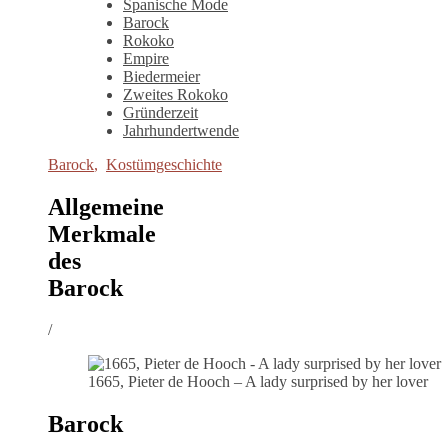
Spanische Mode
Barock
Rokoko
Empire
Biedermeier
Zweites Rokoko
Gründerzeit
Jahrhundertwende
Barock
,
Kostümgeschichte
Allgemeine
Merkmale
des
Barock
/
1665, Pieter de Hooch – A lady surprised by her lover
Barock