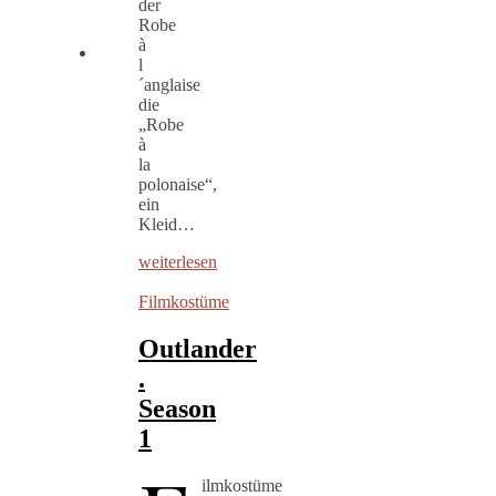
der
Robe
à
l
´anglaise
die
„Robe
à
la
polonaise“,
ein
Kleid…
weiterlesen
Filmkostüme
Outlander
.
Season
1
ilmkostüme