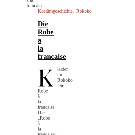
Kostümgeschichte
,
Rokoko
Die
Robe
à
la
francaise
K
leider
im
Rokoko
Die
Robe
à
la
francaise
Die
„Robe
à
la
francaise“,