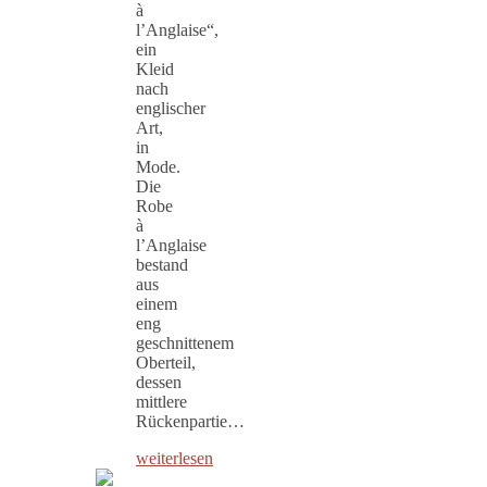
à
l’Anglaise“,
ein
Kleid
nach
englischer
Art,
in
Mode.
Die
Robe
à
l’Anglaise
bestand
aus
einem
eng
geschnittenem
Oberteil,
dessen
mittlere
Rückenpartie…
weiterlesen