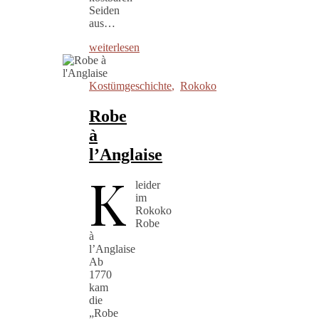
Seiden
aus…
weiterlesen
Kostümgeschichte
,
Rokoko
Robe
à
l’Anglaise
K
leider
im
Rokoko
Robe
à
l’Anglaise
Ab
1770
kam
die
„Robe