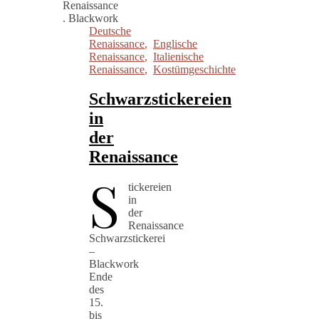
Deutsche
Renaissance
,
Englische
Renaissance
,
Italienische
Renaissance
,
Kostümgeschichte
Schwarzstickereien
in
der
Renaissance
S
tickereien
in
der
Renaissance
Schwarzstickerei
–
Blackwork
Ende
des
15.
bis