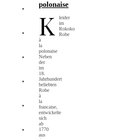
polonaise
K
leider
im
Rokoko
Robe
à
la
polonaise
Neben
der
im
18.
Jahrhundert
beliebten
Robe
à
la
francaise,
entwickelte
sich
ab
1770
aus