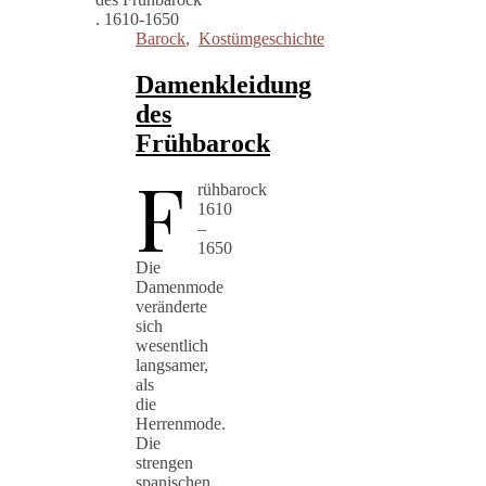
Barock
,
Kostümgeschichte
Damenkleidung
des
Frühbarock
F
rühbarock
1610
–
1650
Die
Damenmode
veränderte
sich
wesentlich
langsamer,
als
die
Herrenmode.
Die
strengen
spanischen