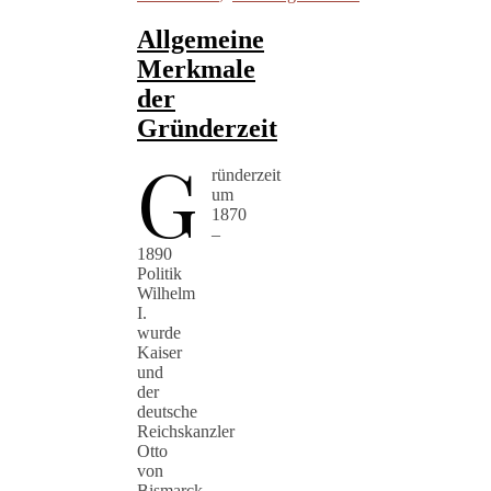
Allgemeine
Merkmale
der
Gründerzeit
G
ründerzeit
um
1870
–
1890
Politik
Wilhelm
I.
wurde
Kaiser
und
der
deutsche
Reichskanzler
Otto
von
Bismarck