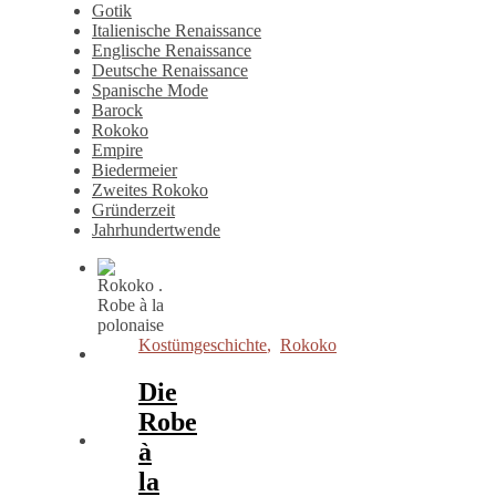
Gotik
Italienische Renaissance
Englische Renaissance
Deutsche Renaissance
Spanische Mode
Barock
Rokoko
Empire
Biedermeier
Zweites Rokoko
Gründerzeit
Jahrhundertwende
Kostümgeschichte
,
Rokoko
Die
Robe
à
la