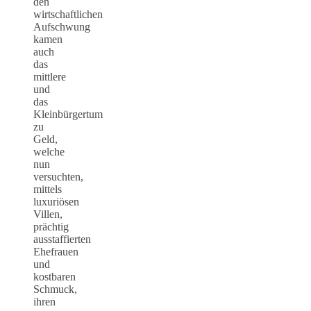
den
wirtschaftlichen
Aufschwung
kamen
auch
das
mittlere
und
das
Kleinbürgertum
zu
Geld,
welche
nun
versuchten,
mittels
luxuriösen
Villen,
prächtig
ausstaffierten
Ehefrauen
und
kostbaren
Schmuck,
ihren