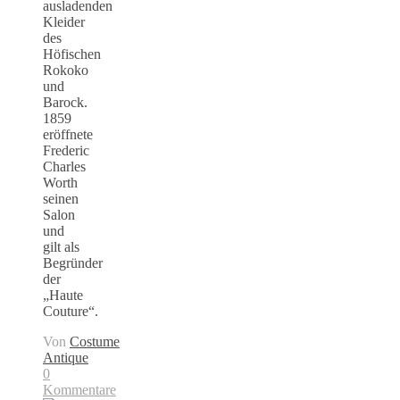
ausladenden
Kleider
des
Höfischen
Rokoko
und
Barock.
1859
eröffnete
Frederic
Charles
Worth
seinen
Salon
und
gilt als
Begründer
der
„Haute
Couture“.
Von
Costume
Antique
0
Kommentare