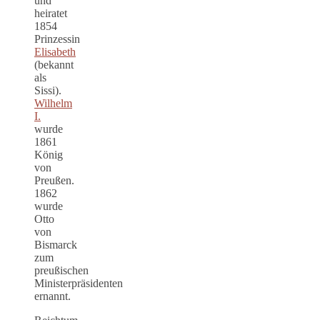
und
heiratet
1854
Prinzessin
Elisabeth
(bekannt
als
Sissi).
Wilhelm
I.
wurde
1861
König
von
Preußen.
1862
wurde
Otto
von
Bismarck
zum
preußischen
Ministerpräsidenten
ernannt.